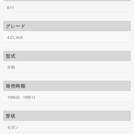
B11
グレード
4.0 L.W.B
型式
不明
発売時期
199502 - 199512
形状
セダン