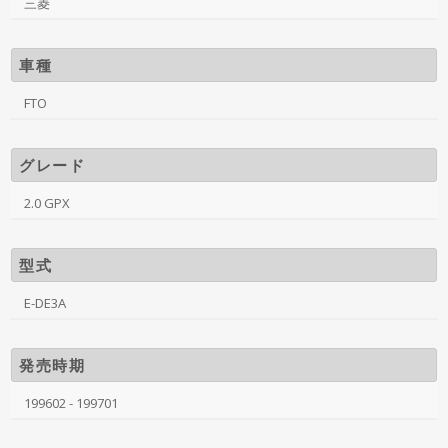
三菱
車種
FTO
グレード
2.0 GPX
型式
E-DE3A
発売時期
199602 - 199701