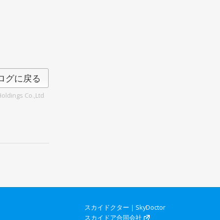
ログに戻る
oldings Co.,Ltd
スカイドクター｜SkyDoctor
スカイドア合同会社