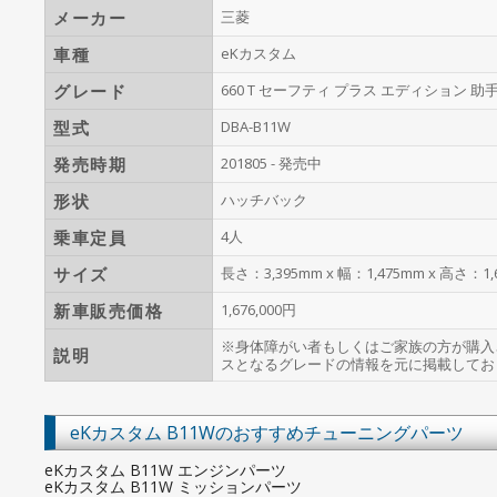
メーカー
三菱
車種
eKカスタム
グレード
660 T セーフティ プラス エディション 
型式
DBA-B11W
発売時期
201805 - 発売中
形状
ハッチバック
乗車定員
4人
サイズ
長さ：3,395mm x 幅：1,475mm x 高さ：1,
新車販売価格
1,676,000円
※身体障がい者もしくはご家族の方が購入
説明
スとなるグレードの情報を元に掲載してお
eKカスタム B11Wのおすすめチューニングパーツ
eKカスタム B11W エンジンパーツ
eKカスタム B11W ミッションパーツ