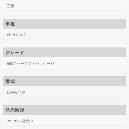
三菱
車種
eKカスタム
グレード
660 T セーフティパッケージ
型式
DBA-B11W
発売時期
201701 - 発売中