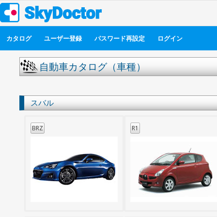
カタログ
ユーザー登録
パスワード再設定
ログイン
自動車カタログ（車種）
スバル
BRZ
R1