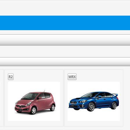
R2
WRX